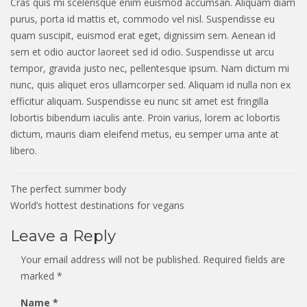
Cras quis mi scelerisque enim euismod accumsan. Aliquam diam
purus, porta id mattis et, commodo vel nisl. Suspendisse eu
quam suscipit, euismod erat eget, dignissim sem. Aenean id
sem et odio auctor laoreet sed id odio. Suspendisse ut arcu
tempor, gravida justo nec, pellentesque ipsum. Nam dictum mi
nunc, quis aliquet eros ullamcorper sed. Aliquam id nulla non ex
efficitur aliquam. Suspendisse eu nunc sit amet est fringilla
lobortis bibendum iaculis ante. Proin varius, lorem ac lobortis
dictum, mauris diam eleifend metus, eu semper urna ante at
libero.
Post
The perfect summer body
navigation
World’s hottest destinations for vegans
Leave a Reply
Your email address will not be published.
Required fields are
marked
*
Name
*