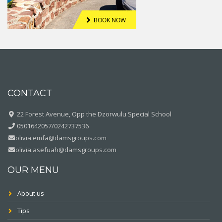
CONTACT
22 Forest Avenue, Opp the Dzorwulu Special School
0501642057/0242737536
olivia.emfa@damsgroups.com
olivia.asefuah@damsgroups.com
OUR MENU
About us
Tips