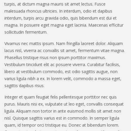
turpis, at dictum magna mauris sit amet lectus. Fusce
malesuada rhoncus ultricies. In interdum, odio et dapibus
interdum, turpis arcu gravida odio, quis bibendum est dui et
magna. In posuere eget magna eget lacinia. Maecenas efficitur
sollicitudin fermentum.
Vivamus nec mattis ipsum. Nam fringilla laoreet dolor. Aliquam
lacus nisl, viverra ac convallis sit amet, fermentum vitae magna.
Phasellus tristique risus non ipsum porttitor maximus.
Vestibulum tincidunt elit ac posuere viverra. Curabitur facilisis,
libero at vestibulum commodo, est odio sagittis augue, non
varius ligula nibh a ex. In lorem velit, commodo a massa eget,
sagittis dapibus risus.
Integer et quam feugiat felis pellentesque porttitor nec quis
purus. Mauris nisi ex, vulputate ut leo eget, convallis consequat
ligula. Aliquam non tortor in ante euismod mollis sit amet non
nisl. Quisque sagittis varius est in commodo. In semper ligula
quam, id tempor orci tristique eu. Donec at bibendum lorem.